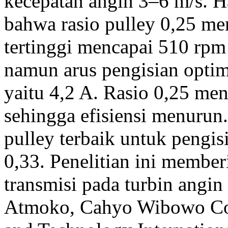
kecepatan angin 3–6 m/s. H
bahwa rasio pulley 0,25 me
tertinggi mencapai 510 rpm
namun arus pengisian optim
yaitu 4,2 A. Rasio 0,25 me
sehingga efisiensi menurun
pulley terbaik untuk pengi
0,33. Penelitian ini membe
transmisi pada turbin angin 
Atmoko, Cahyo Wibowo
Co