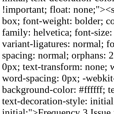
!important; float: none;"><
box; font-weight: bolder; col
family: helvetica; font-size:
variant-ligatures: normal; fo
spacing: normal; orphans: 2; 
0px; text-transform: none; 
word-spacing: 0px; -webkit-
background-color: #ffffff; te
text-decoration-style: initia
initial;">Frequency 3 Issue