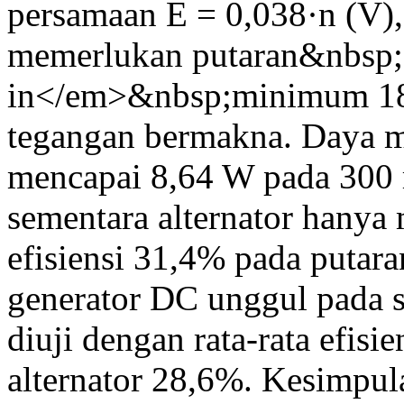
persamaan E = 0,038·n (V),
memerlukan putaran&nbsp
in</em>&nbsp;minimum 18
tegangan bermakna. Daya 
mencapai 8,64 W pada 300 
sementara alternator hanya
efisiensi 31,4% pada putar
generator DC unggul pada s
diuji dengan rata-rata efis
alternator 28,6%. Kesimpula