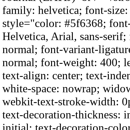
family: helvetica; font-siz
style="color: #5f6368; fon
Helvetica, Arial, sans-serif;
normal; font-variant-ligatur
normal; font-weight: 400; l
text-align: center; text-inde
white-space: nowrap; widow
webkit-text-stroke-width: 0
text-decoration-thickness: in
initial; text-decoration-color