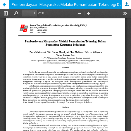
Pemberdayaan Masyarakat Melalui Pemanfaatan Teknologi Dalam Pencatatan Keuangan Sederhana