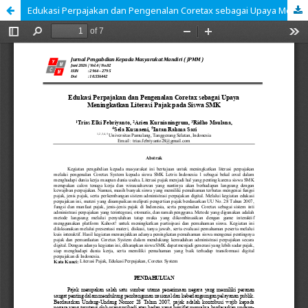
Edukasi Perpajakan dan Pengenalan Coretax sebagai Upaya Meningkatkan Literasi Pajak pada Siswa SMK