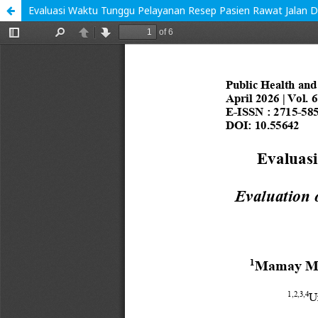
Evaluasi Waktu Tunggu Pelayanan Resep Pasien Rawat Jalan D