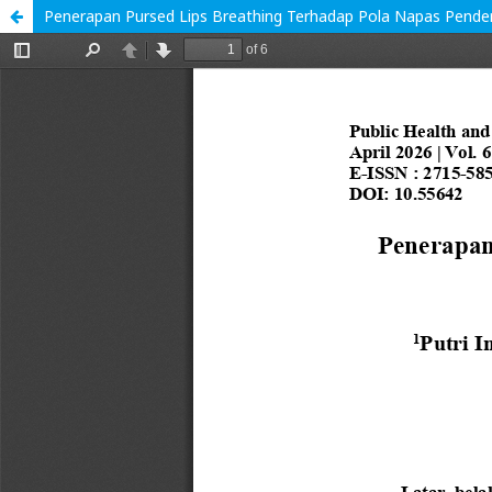
Penerapan Pursed Lips Breathing Terhadap Pola Napas Pender