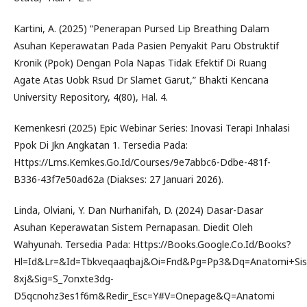
Kartini, A. (2025) “Penerapan Pursed Lip Breathing Dalam
Asuhan Keperawatan Pada Pasien Penyakit Paru Obstruktif
Kronik (Ppok) Dengan Pola Napas Tidak Efektif Di Ruang
Agate Atas Uobk Rsud Dr Slamet Garut,” Bhakti Kencana
University Repository, 4(80), Hal. 4.
Kemenkesri (2025) Epic Webinar Series: Inovasi Terapi Inhalasi
Ppok Di Jkn Angkatan 1. Tersedia Pada:
Https://Lms.Kemkes.Go.Id/Courses/9e7abbc6-Ddbe-481f-
B336-43f7e50ad62a (Diakses: 27 Januari 2026).
Linda, Olviani, Y. Dan Nurhanifah, D. (2024) Dasar-Dasar
Asuhan Keperawatan Sistem Pernapasan. Diedit Oleh
Wahyunah. Tersedia Pada: Https://Books.Google.Co.Id/Books?
Hl=Id&Lr=&Id=Tbkveqaaqbaj&Oi=Fnd&Pg=Pp3&Dq=Anatomi+Sis
8xj&Sig=S_7onxte3dg-
D5qcnohz3es1f6m&Redir_Esc=Y#V=Onepage&Q=Anatomi