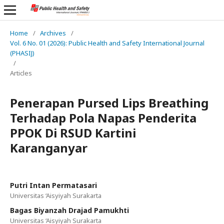
Home
/
Archives
/
Vol. 6 No. 01 (2026): Public Health and Safety International Journal
(PHASIJ)
/
Articles
Penerapan Pursed Lips Breathing
Terhadap Pola Napas Penderita
PPOK Di RSUD Kartini
Karanganyar
Putri Intan Permatasari
Universitas ‘Aisyiyah Surakarta
Bagas Biyanzah Drajad Pamukhti
Universitas ‘Aisyiyah Surakarta