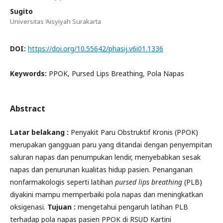
Sugito
Universitas ‘Aisyiyah Surakarta
DOI:
https://doi.org/10.55642/phasij.v6i01.1336
Keywords:
PPOK, Pursed Lips Breathing, Pola Napas
Abstract
Latar belakang :
Penyakit Paru Obstruktif Kronis (PPOK)
merupakan gangguan paru yang ditandai dengan penyempitan
saluran napas dan penumpukan lendir, menyebabkan sesak
napas dan penurunan kualitas hidup pasien. Penanganan
nonfarmakologis seperti latihan
pursed lip
s
breathing
(PLB)
diyakini mampu memperbaiki pola napas dan meningkatkan
oksigenasi.
Tujuan :
mengetahui pengaruh latihan PLB
terhadap pola napas pasien PPOK di RSUD Kartini