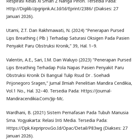
Respirasi Kelas Xi Sman 2 Nanga Pinoh. Tersedia Pada:
Http://Digilib.Upgripnk.Ac.Id/Id/Eprint/2386/ (Diakses: 27
Januari 2026).
Utami, Z.T. Dan Rakhmawati, N. (2024) “Penerapan Pursed
Lips Breathing ( Plb ) Terhadap Saturasi Oksigen Pada Pasien
Penyakit Paru Obstruksi Kronik,” 39, Hal. 1–9.
Valentin, A.E., Sari, I.M. Dan Waluyo (2023) “Penerapan Pursed
Lips Breathing Terhadap Pola Napas Pasien Penyakit Paru
Obstruksi Kronik Di Bangsal Tulip Rsud Dr . Soehadi
Prijonegoro Sragen,” Jurnal Ilmiah Penelitian Mandira Cendikia,
Vol.1 No., Hal. 32–40. Tersedia Pada: Https://Journal-
Mandiracendikia.Com/Jip-Mc.
Wardhani, B. (2021) Sistem Pernafasan Pada Tubuh Manusia
Sma. Yogyakarta: Relasi Inti Media. Tersedia Pada:
Https://Dpk.Kepriprov.Go.Id/Opac/Detail/P83wg (Diakses: 27
Januari 2026).