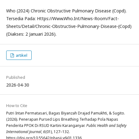
Who (2024) Chronic Obstructive Pulmonary Disease (Copd).
Tersedia Pada: Https://Www.Who.Int/News-Room/Fact-
Sheets/Detail/Chronic-Obstructive-Pulmonary-Disease-(Copd)
(Diakses: 2 Januari 2026).
artikel
Published
2026-04-30
How to Cite
Putri Intan Permatasari, Bagas Biyanzah Drajad Pamukhti, & Sugito.
(2026). Penerapan Pursed Lips Breathing Terhadap Pola Napas
Penderita PPOK Di RSUD Kartini Karanganyar.
Public Health and Safety
International Journal
,
6
(01), 127–132.
https://doi.org/10.55642/phasij.v6i01.1336