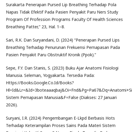
Surakarta Penerapan Pursed Lip Breathing Terhadap Pola
Napas Tidak Efektif Pada Pasien Penyakit Paru Ners Study
Program Of Profession Programs Faculty Of Health Sciences
Breathing Patter,” 23, Hal. 1–8.
Sari, R.K. Dan Suryandani, D. (2024) “Penerapan Pursed Lips
Breathing Terhadap Penurunan Frekuensi Pernapasan Pada
Pasien Penyakit Paru Obstruktif Kronik (Ppok).”
Sepe, F.Y. Dan Stanis, S. (2023) Buku Ajar Anatomi Fisiologi
Manusia. Seleman, Yogyakarta. Tersedia Pada:
Https://Books.Google.Co.Id/Books?
Hl=Id&Lr=&Id=3boteaaaqbaj&Oi=Fnd&Pg=Pa67&Dq=Anatomi+Si
Sistem Pernapasan Manusia&F=False (Diakses: 27 Januari
2026).
Suryani, I.R. (2024) Pengembangan E-Lkpd Berbasis Hots
Terhadap Keterampilan Proses Sains Pada Materi Sistem