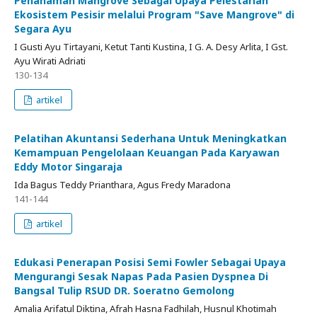
Penanaman Mangrove Sebagai Upaya Pelestarian
Ekosistem Pesisir melalui Program "Save Mangrove" di
Segara Ayu
I Gusti Ayu Tirtayani, Ketut Tanti Kustina, I G. A. Desy Arlita, I Gst.
Ayu Wirati Adriati
130-134
artikel
Pelatihan Akuntansi Sederhana Untuk Meningkatkan
Kemampuan Pengelolaan Keuangan Pada Karyawan
Eddy Motor Singaraja
Ida Bagus Teddy Prianthara, Agus Fredy Maradona
141-144
artikel
Edukasi Penerapan Posisi Semi Fowler Sebagai Upaya
Mengurangi Sesak Napas Pada Pasien Dyspnea Di
Bangsal Tulip RSUD DR. Soeratno Gemolong
Amalia Arifatul Diktina, Afrah Hasna Fadhilah, Husnul Khotimah